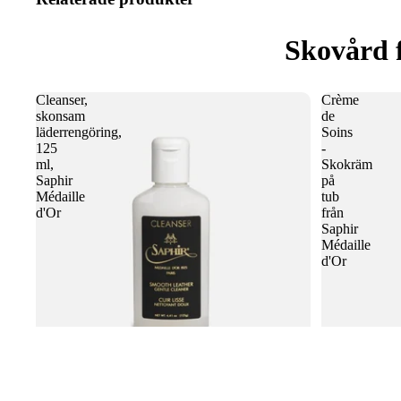
Skovård 
Cleanser,
Crème
skonsam
de
läderrengöring,
Soins
125
-
ml,
Skokräm
Saphir
på
Médaille
tub
d'Or
från
Saphir
Médaille
d'Or
Cleanser, skonsam läderrengöring, 125 ml,
Crème de Soin