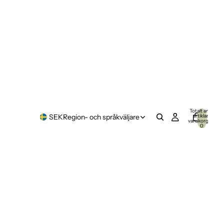
Totalt antal
artiklar i
SEK
Region- och språkväljare
varukorgen:
0