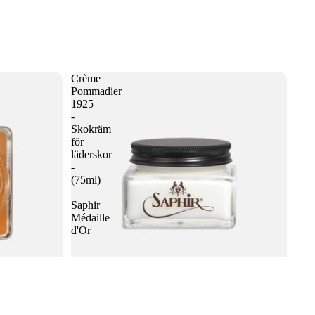
Crème
Pommadier
1925
-
Skokräm
för
läderskor
-
(75ml)
|
Saphir
Médaille
d'Or
 varukorgen
aphir
Crème Pommadier 1925 - Skokräm för