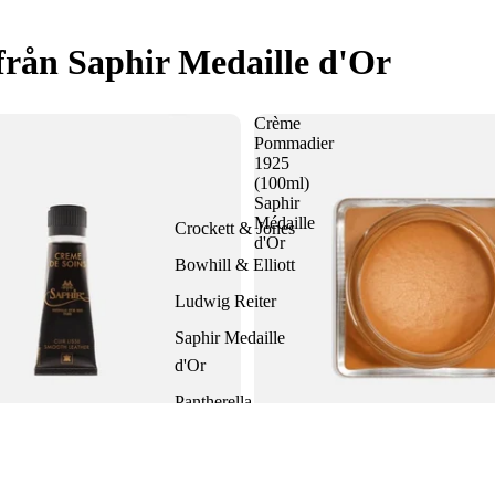
från Saphir Medaille d'Or
Crème
Pommadier
1925
(100ml)
Saphir
Médaille
Crockett & Jones
d'Or
Bowhill & Elliott
Ludwig Reiter
Saphir Medaille
d'Or
Pantherella
Hammargruppen
Lägg till i
9.400 SEK
Crème Pommadier 1925 (100ml) S
s - Skokräm på tub från Saphir