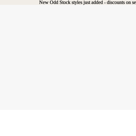
New Odd Stock styles just added - discounts on se
New Odd Stock styles just added - discounts on se