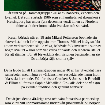
I år firar vi på Hammargruppen 40 år av hantverk, expertis och
kvalitet. Det som startade 1986 som ett familjedrivet skomakeri i
Helsingborg har under fyra decennier vuxit till en av Nordens
främsta aktörer inom exklusiva skor och skovård.
Resan började när en 18-årig Mikael Pettersson öppnade sin
skoverkstad och lärde upp sin bror Thomas. Mikael insåg snabbt
att om verksamheten skulle växa, behövde folk investera i skor av
högre kvalitet – skor som var värda att vårda och reparera istället
för att slängas. För att förverkliga den visionen bestämde han sig
för att börja sälja skorna själv.
Detta ledde till att Hammargruppen under 40 år har utvecklat nära
samarbeten med några av världens mest respekterade namn inom
klassiskt herrmode. Från brittiska Crockett & Jones och Bowhill
& Elliott till franska Saphir Médaille d’Or – alla delar de vår syn
Skor
på kvalitet, tradition och genuint hantverk.
Det är just denna 40-åriga resa och våra fantastiska partnerskap
som vi nu vill uppmärksamma under vårt jubileumsår. Vi började