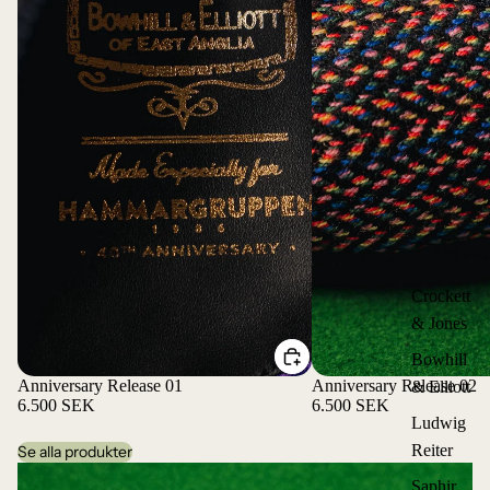
Crockett
& Jones
Bowhill
Anniversary Release 01
Anniversary Release 02
& Elliott
6.500 SEK
6.500 SEK
Ludwig
Reiter
Se alla produkter
Saphir