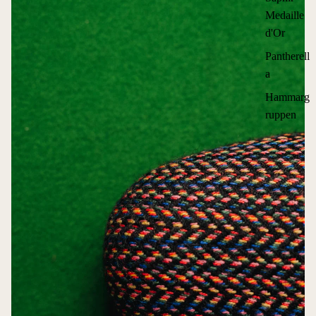
Medaille
d'Or
Pantherell
a
Hammarg
ruppen