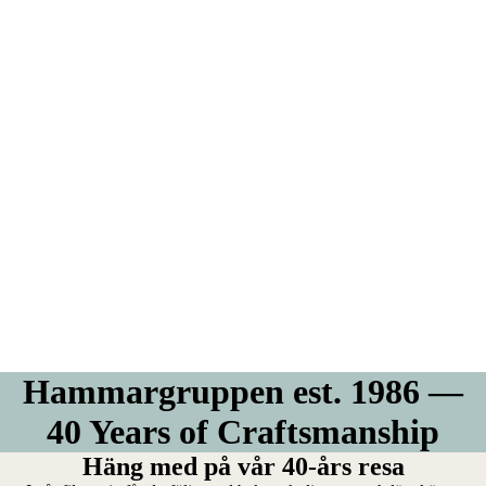
Hammargruppen est. 1986 —
40 Years of Craftsmanship
Häng med på vår 40-års resa