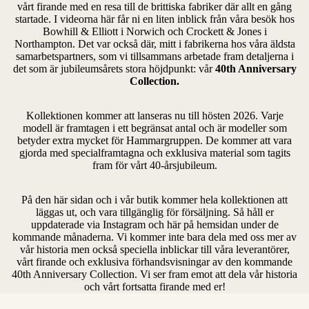
vårt firande med en resa till de brittiska fabriker där allt en gång
startade. I videorna här får ni en liten inblick från våra besök hos
Bowhill & Elliott i Norwich och Crockett & Jones i
Northampton. Det var också där, mitt i fabrikerna hos våra äldsta
samarbetspartners, som vi tillsammans arbetade fram detaljerna i
det som är jubileumsårets stora höjdpunkt: vår
40th Anniversary
Collection.
Kollektionen kommer att lanseras nu till hösten 2026. Varje
modell är framtagen i ett begränsat antal och är modeller som
betyder extra mycket för Hammargruppen. De kommer att vara
gjorda med specialframtagna och exklusiva material som tagits
fram för vårt 40-årsjubileum.
På den här sidan och i vår butik kommer hela kollektionen att
läggas ut, och vara tillgänglig för försäljning. Så håll er
uppdaterade via Instagram och här på hemsidan under de
kommande månaderna. Vi kommer inte bara dela med oss mer av
vår historia men också speciella inblickar till våra leverantörer,
vårt firande och exklusiva förhandsvisningar av den kommande
40th Anniversary Collection. Vi ser fram emot att dela vår historia
och vårt fortsatta firande med er!