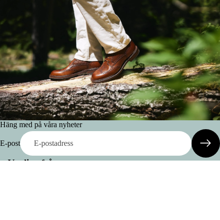
Häng med på våra nyheter
E-post
Vanliga frågor
Leveranskostnad & Leveranstid
Bälten
Är några köp utan returrätt?
Böcker