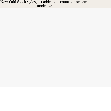
New Odd Stock styles just added - discounts on selected
New Odd Stock styles just added - discounts on selected
models ->
models ->