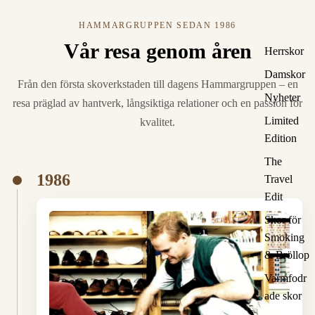
HAMMARGRUPPEN SEDAN 1986
Vår resa genom åren
Herrskor
Damskor
Från den första skoverkstaden till dagens Hammargruppen – en
Nyheter
resa präglad av hantverk, långsiktiga relationer och en passion för
Limited
kvalitet.
Edition
The
1986
Travel
Edit
Skor för
Smoking
& Bröllop
Varmfodr
ade skor