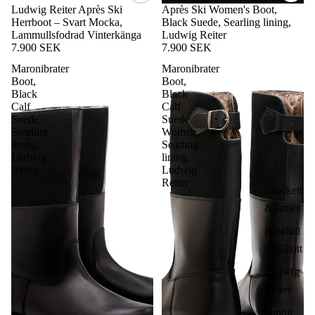
Ludwig Reiter Après Ski
Après Ski Women's Boot,
Herrboot – Svart Mocka,
Black Suede, Searling lining,
Lammullsfodrad Vinterkänga
Ludwig Reiter
7.900 SEK
7.900 SEK
Maronibrater
Maronibrater
Boot,
Boot,
Black
Black
Calf
Calf
Suede,
Suede
Searling
Women,
lining,
Searling
Ludwig
lining,
Reiter
Ludwig
Reiter
Crockett
& Jones
Bowhill
& Elliott
Ludwig
Reiter
Saphir