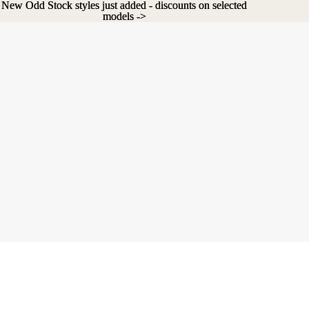
New Odd Stock styles just added - discounts on selected
New Odd Stock styles just added - discounts on selected
models ->
models ->