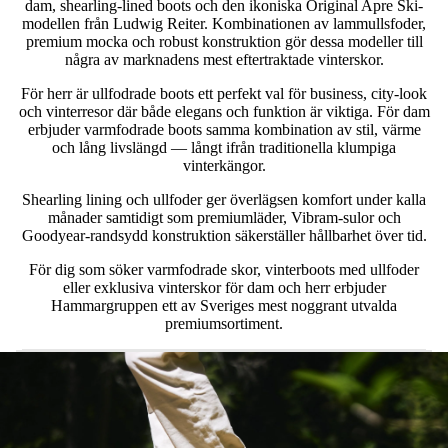
dam, shearling-lined boots och den ikoniska Original Apre Ski-
modellen från Ludwig Reiter. Kombinationen av lammullsfoder,
premium mocka och robust konstruktion gör dessa modeller till
några av marknadens mest eftertraktade vinterskor.
För herr är ullfodrade boots ett perfekt val för business, city-look
och vinterresor där både elegans och funktion är viktiga. För dam
erbjuder varmfodrade boots samma kombination av stil, värme
och lång livslängd — långt ifrån traditionella klumpiga
vinterkängor.
Shearling lining och ullfoder ger överlägsen komfort under kalla
månader samtidigt som premiumläder, Vibram-sulor och
Goodyear-randsydd konstruktion säkerställer hållbarhet över tid.
För dig som söker varmfodrade skor, vinterboots med ullfoder
eller exklusiva vinterskor för dam och herr erbjuder
Hammargruppen ett av Sveriges mest noggrant utvalda
premiumsortiment.