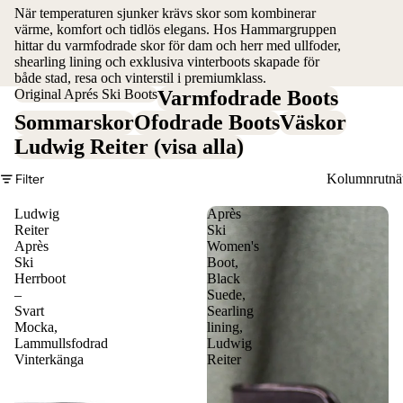
När temperaturen sjunker krävs skor som kombinerar
värme, komfort och tidlös elegans. Hos Hammargruppen
hittar du varmfodrade skor för dam och herr med ullfoder,
shearling lining och exklusiva vinterboots skapade för
både stad, resa och vinterstil i premiumklass.
Original Aprés Ski Boots
Varmfodrade Boots
Sommarskor
Ofodrade Boots
Väskor
Ludwig Reiter (visa alla)
Filter
Kolumnrutnä
Ludwig
Après
Reiter
Ski
Après
Women's
Ski
Boot,
Herrboot
Black
–
Suede,
Svart
Searling
Mocka,
lining,
Lammullsfodrad
Ludwig
Vinterkänga
Reiter