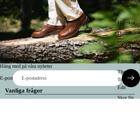
Herrskor
Damskor
Nyheter
Limited
Edition
Häng med på våra nyheter
The
E-post
Travel
Edit
Vanliga frågor
Skor för
Leveranskostnad & Leveranstid
Smoking
& Bröllop
Är några köp utan returrätt?
Varmfodr
Prova skor hemma
ade skor