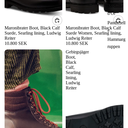
Medaille
d'Or
Pantherell
Maronibrater Boot, Black Calf
Maronibrater Boot, Black Calf
a
Suede, Searling lining, Ludwig
Suede Women, Searling lining,
Reiter
Ludwig Reiter
Hammarg
10.800 SEK
10.800 SEK
ruppen
Gebirgsjäger
Gebirgsjäger
Boot,
Boot,
Dark
Black
Brown
Calf,
Calf,
Searling
Ullfodrad,
lining,
Ludwig
Ludwig
Reiter
Reiter