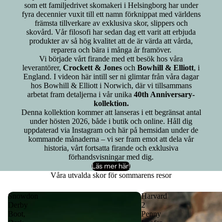
som ett familjedrivet skomakeri i Helsingborg har under
fyra decennier vuxit till ett namn förknippat med världens
främsta tillverkare av exklusiva skor, slippers och
skovård. Vår filosofi har sedan dag ett varit att erbjuda
produkter av så hög kvalitet att de är värda att vårda,
reparera och bära i många år framöver.
Vi började vårt firande med ett besök hos våra
leverantörer,
Crockett & Jones
och
Bowhill & Elliott
, i
England. I videon här intill ser ni glimtar från våra dagar
hos Bowhill & Elliott i Norwich, där vi tillsammans
arbetat fram detaljerna i vår unika
40th Anniversary-
kollektion.
Denna kollektion kommer att lanseras i ett begränsat antal
under hösten 2026, både i butik och online. Håll dig
uppdaterad via Instagram och här på hemsidan under de
kommande månaderna – vi ser fram emot att dela vår
historia, vårt fortsatta firande och exklusiva
förhandsvisningar med dig.
Läs mer här!
Våra utvalda skor för sommarens resor
Snowdon
Harvard
Derby
2
Boot,
Penny