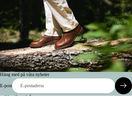
Skovård
Häng med på våra nyheter
E-post
Vanliga frågor
Leveranskostnad & Leveranstid
Är några köp utan returrätt?