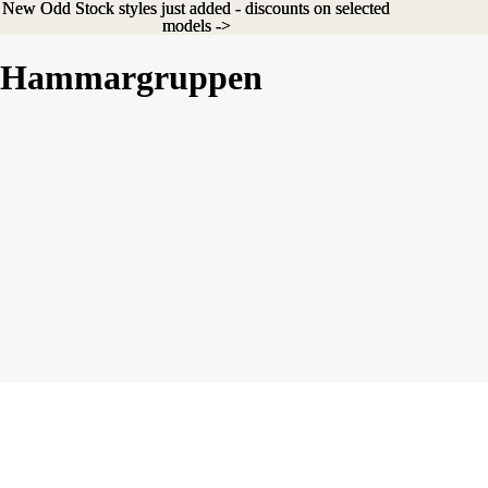
New Odd Stock styles just added - discounts on selected
New Odd Stock styles just added - discounts on selected
models ->
models ->
Hammargruppen