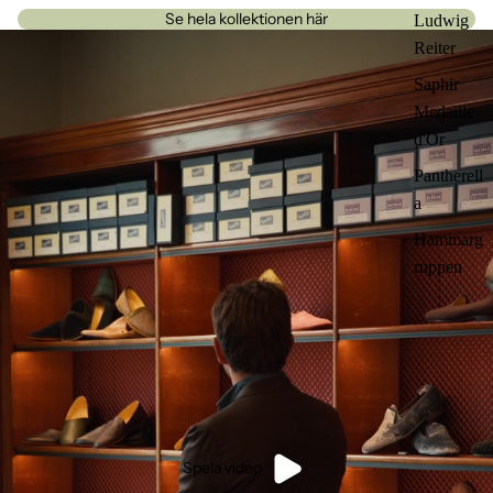
Se hela kollektionen här
Ludwig
Reiter
Saphir
Medaille
d'Or
Pantherell
a
Hammarg
ruppen
Spela video