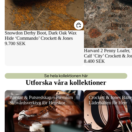
Varmfodr
ade skor
Ulltofflor
Snowdon Derby Boot, Dark Oak Wax
Hide ‘Commando’ Crockett & Jones
9.700 SEK
Harvard 2 Penny Loafer, 
Calf ‘City’ Crockett & Jo
8.400 SEK
Se hela kollektionen här
Utforska våra kollektioner
Borstar & Putsredskap – Premium
Crockett & Jones Bälten
Borstar & Putsredskap – Premium
Crockett & Jones Bält
Skovårdsverktyg för Herrskor
Läderbälten för Herr
Skovårdsverktyg för Herrskor
Läderbälten för Herr