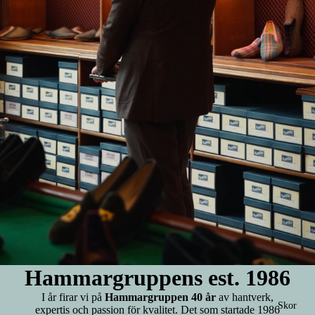
Hammargruppens est. 1986
I år firar vi på
Hammargruppen 40 år
av hantverk,
Skor
expertis och passion för kvalitet. Det som startade 1986