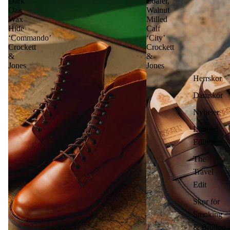
Dark
Loafer,
Oak
Walnut
Wax
Milled
Hide
Calf
‘Commando’
‘City’
Crockett
Crockett
&
&
Jones
Jones
Herrskor
Damskor
Nyheter
Limited
Edition
The
Travel
Edit
Skor för
Smoking
& Bröllop