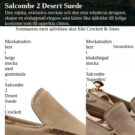
Salcombe 2 Desert Suede
Den mjuka, exklusiva mockan och den rena wholecut-designen
skapar en avslappnad elegans som känns lika självklar till lediga
kostymer som till uppvikta chinos.
Sommarens mest självklara skor från Crockett & Jones
Mockaloafers
Mockaloafers
Varumärken
herr
herr
i
i
beige
khakifärgad
mocka
mocka
med
–
gummisula
Salcombe
–
'Superflex'
Salcombe
|
2
Crockett
Desert
&
Suede
Jones
|
Crockett
&
Jones