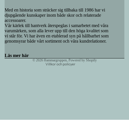
Med en historia som sträcker sig tillbaka till 1986 har vi
Återbetalningspolicy
djupgående kunskaper inom både skor och relaterade
accessoarer.
Integritetspolicy
Vår kärlek till hantverk återspeglas i samarbetet med våra
Användarvillkor
varumärken, som alla lever upp till den höga kvalitet som
vi står för. Vi har även en etablerad syn på hållbarhet som
Fraktpolicy
genomsyrar både vårt sortiment och våra kundrelationer.
Rättsligt meddelande
Kontaktinformation
Läs mer här
© 2026
Hammargruppen
, Powered by Shopify
Villkor och policyer