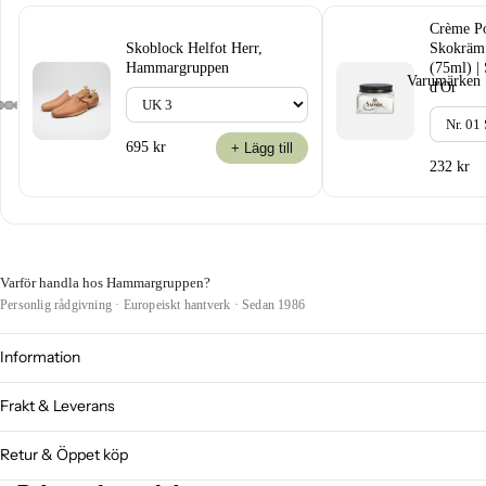
Crème P
Skoblock Helfot Herr,
Skokräm 
Hammargruppen
(75ml) |
Varumärken
d'Or
695 kr
+ Lägg till
232 kr
Varför handla hos Hammargruppen?
Personlig rådgivning · Europeiskt hantverk · Sedan 1986
Information
Frakt & Leverans
Retur & Öppet köp