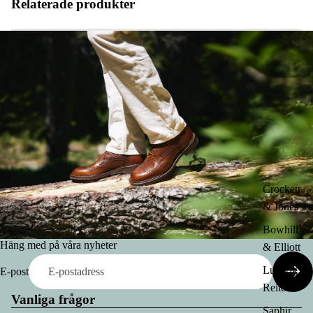
Relaterade produkter
Crockett
& Jones
Bowhill
Häng med på våra nyheter
& Elliott
Ludwig
E-post
Reiter
Vanliga frågor
Saphir