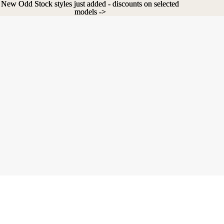
New Odd Stock styles just added - discounts on selected
New Odd Stock styles just added - discounts on selected
models ->
models ->