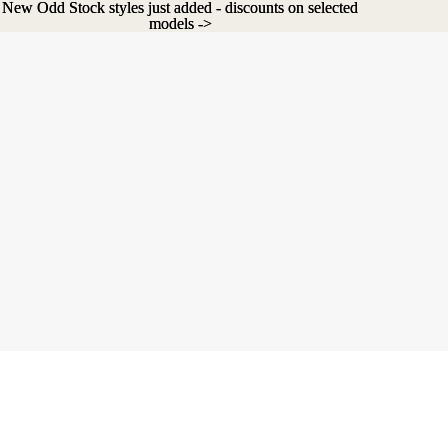
New Odd Stock styles just added - discounts on selected
New Odd Stock styles just added - discounts on selected
models ->
models ->