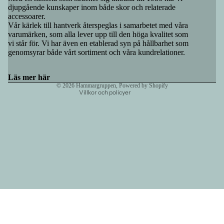
Återbetalningspolicy
djupgående kunskaper inom både skor och relaterade
accessoarer.
Integritetspolicy
Vår kärlek till hantverk återspeglas i samarbetet med våra
Användarvillkor
varumärken, som alla lever upp till den höga kvalitet som
vi står för. Vi har även en etablerad syn på hållbarhet som
Fraktpolicy
genomsyrar både vårt sortiment och våra kundrelationer.
Rättsligt meddelande
Kontaktinformation
Läs mer här
© 2026
Hammargruppen
, Powered by Shopify
Villkor och policyer