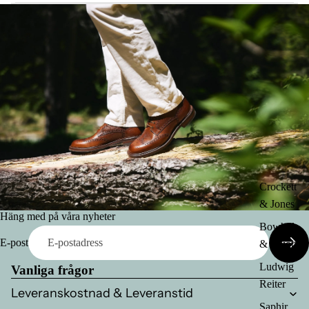
Crockett
& Jones
Häng med på våra nyheter
Bowhill
E-post
& Elliott
Ludwig
Vanliga frågor
Reiter
Leveranskostnad & Leveranstid
Saphir