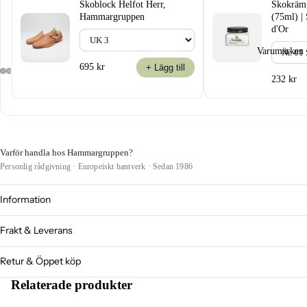
Skoblock Helfot Herr,
Skokräm 
Hammargruppen
(75ml) |
d'Or
Varumärken
695 kr
+ Lägg till
232 kr
Varför handla hos Hammargruppen?
Personlig rådgivning · Europeiskt hantverk · Sedan 1986
Information
Frakt & Leverans
Retur & Öppet köp
Relaterade produkter