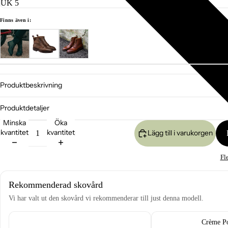
Finns även i:
Produktbeskrivning
Produktdetaljer
Minska
Öka
kvantitet
kvantitet
Lägg till i varukorgen
Fl
Rekommenderad skovård
Vi har valt ut den skovård vi rekommenderar till just denna modell.
Crème P