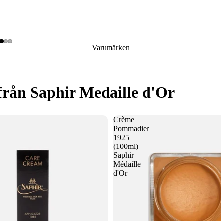
Varumärken
från Saphir Medaille d'Or
Crème
Pommadier
1925
(100ml)
Saphir
Médaille
d'Or