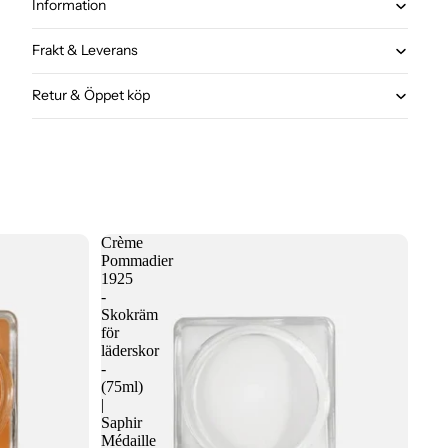
Information
Frakt & Leverans
Retur & Öppet köp
Crème
Pommadier
1925
-
Skokräm
för
läderskor
-
(75ml)
|
Saphir
Médaille