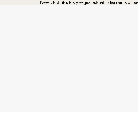
New Odd Stock styles just added - discounts on se
New Odd Stock styles just added - discounts on se