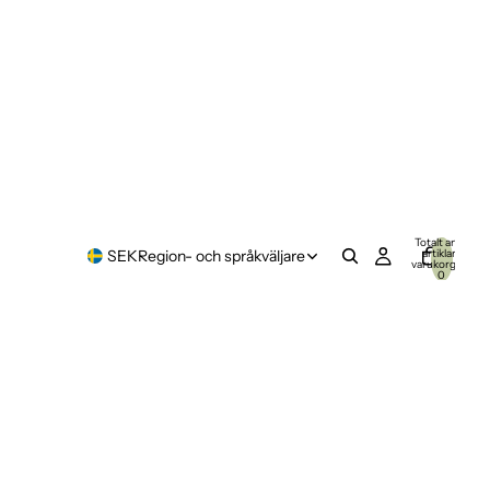
Totalt antal
artiklar i
SEK
Region- och språkväljare
varukorgen:
0