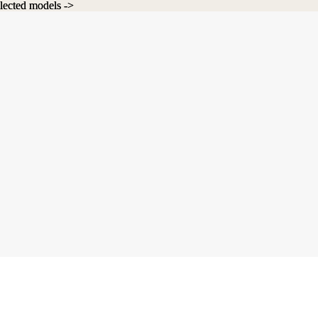
lected models ->
lected models ->