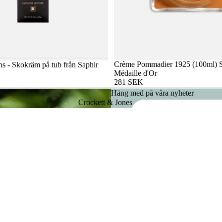
Crème Pommadier 1925 (100ml) S
s - Skokräm på tub från Saphir
Médaille d'Or
281 SEK
Häng med på våra nyheter
Crockett & Jones
E-post
Bowhill & Elliott
Ludwig Reiter
Lägg till i
1.800 SEK
Saphir Medaille
d'Or
Pantherella
Hammargruppen