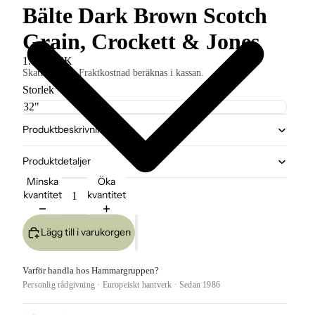
Bälte Dark Brown Scotch
Grain, Crockett & Jones
1.800 SEK
Skatter ingår. Fraktkostnad beräknas i kassan.
Storlek
Produktbeskrivning
Produktdetaljer
Minska
Öka
kvantitet
kvantitet
Lägg till i varukorgen
Varför handla hos Hammargruppen?
Personlig rådgivning · Europeiskt hantverk · Sedan 1986