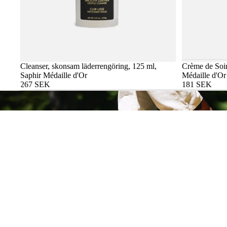
Cleanser, skonsam läderrengöring, 125 ml,
Crème de Soin
Saphir Médaille d'Or
Médaille d'Or
267 SEK
181 SEK
Vanliga frågor
Leveranskostnad & Leveranstid
Är några köp utan returrätt?
Prova skor hemma
Var tillverkas era produkter?