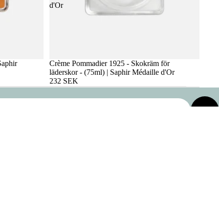
d'Or
aphir
Crème Pommadier 1925 - Skokräm för
läderskor - (75ml) | Saphir Médaille d'Or
232 SEK
 varukorgen