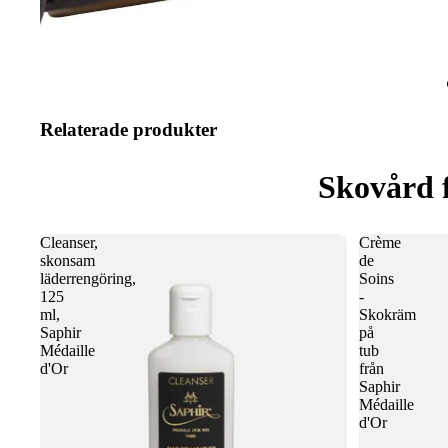
Relaterade produkter
Skovård 
Cleanser,
Crème
skonsam
de
läderrengöring,
Soins
125
-
ml,
Skokräm
Saphir
på
Médaille
tub
d'Or
från
Saphir
Médaille
d'Or