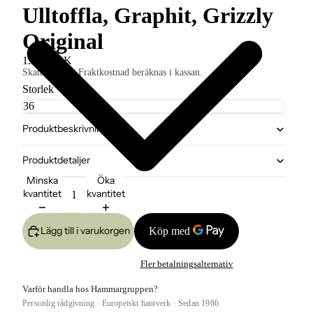
Ulltoffla, Graphit, Grizzly
Original
1.299 SEK
Skatter ingår. Fraktkostnad beräknas i kassan.
Storlek
Produktbeskrivning
Produktdetaljer
Minska
Öka
kvantitet
kvantitet
Lägg till i varukorgen
Fler betalningsalternativ
Varför handla hos Hammargruppen?
Personlig rådgivning · Europeiskt hantverk · Sedan 1986