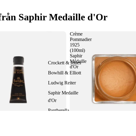
från Saphir Medaille d'Or
Crème
Pommadier
1925
(100ml)
Saphir
Médaille
Crockett & Jones
d'Or
Bowhill & Elliott
Ludwig Reiter
Saphir Medaille
d'Or
Pantherella
Hammargruppen
Lägg till i
1.299 SEK
Crème Pommadier 1925 (100ml) S
s - Skokräm på tub från Saphir