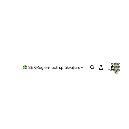
Totalt antal
artiklar i
SEK
Region- och språkväljare
varukorgen:
0