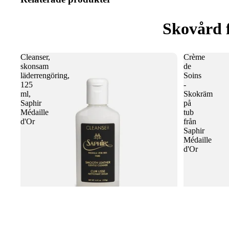
Skovård 
Cleanser,
Crème
skonsam
de
läderrengöring,
Soins
125
-
ml,
Skokräm
Saphir
på
Médaille
tub
d'Or
från
Saphir
Médaille
d'Or
Cleanser, skonsam läderrengöring, 125 ml,
Crème de Soin