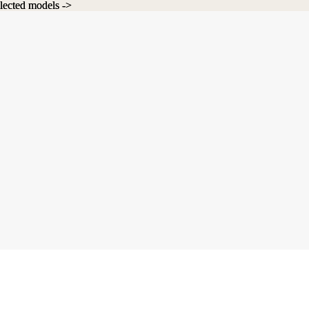
lected models ->
lected models ->