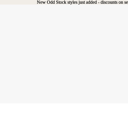
New Odd Stock styles just added - discounts on se
New Odd Stock styles just added - discounts on se