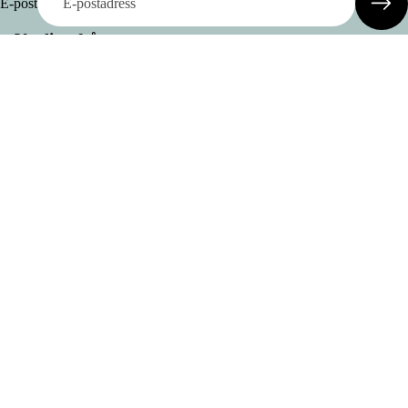
E-post
Vanliga frågor
Leveranskostnad & Leveranstid
Är några köp utan returrätt?
Reapris
2.400 SEK
Ordinarie pris
3.000 SEK
Prova skor hemma
Var tillverkas era produkter?
Vad är Odd Stock
Information
Om oss
Kontakt
Skor
Köpvillkor
Ångra ditt köp
Byten och returer