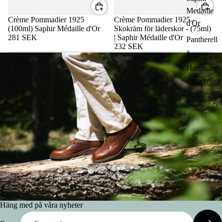
Medaille
Crème Pommadier 1925
Crème Pommadier 1925 -
d'Or
(100ml) Saphir Médaille d'Or
Skokräm för läderskor - (75ml)
281 SEK
| Saphir Médaille d'Or
Pantherell
232 SEK
a
Hammarg
ruppen
Häng med på våra nyheter