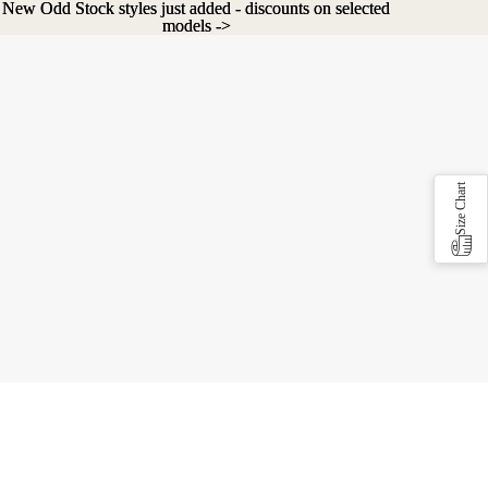
New Odd Stock styles just added - discounts on selected
New Odd Stock styles just added - discounts on selected
models ->
models ->
Size Chart