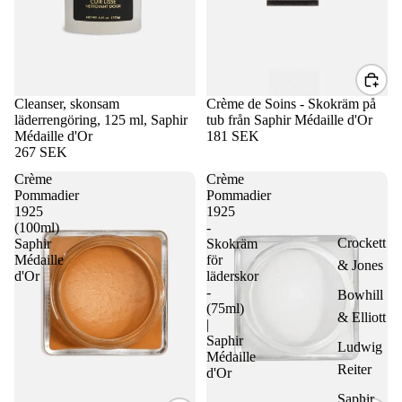
Cleanser, skonsam
Crème de Soins - Skokräm på
läderrengöring, 125 ml, Saphir
tub från Saphir Médaille d'Or
Médaille d'Or
181 SEK
267 SEK
Crème
Crème
Pommadier
Pommadier
1925
1925
(100ml)
-
Crockett
Saphir
Skokräm
Médaille
för
& Jones
d'Or
läderskor
-
Bowhill
(75ml)
& Elliott
|
Saphir
Ludwig
Médaille
Reiter
d'Or
Saphir