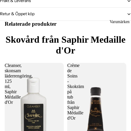
Frakt & Leverans
Retur & Öppet köp
Varumärken
Relaterade produkter
Skovård från Saphir Medaille
d'Or
Cleanser,
Crème
skonsam
de
läderrengöring,
Soins
125
-
ml,
Skokräm
Saphir
på
Médaille
tub
d'Or
från
Saphir
Médaille
d'Or