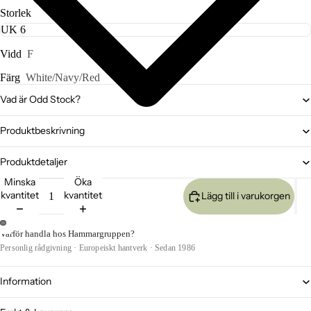
Storlek
Vidd
F
Färg
White/Navy/Red
Vad är Odd Stock?
Produktbeskrivning
Produktdetaljer
Minska
Öka
kvantitet
kvantitet
Lägg till i varukorgen
Varför handla hos Hammargruppen?
Personlig rådgivning · Europeiskt hantverk · Sedan 1986
Information