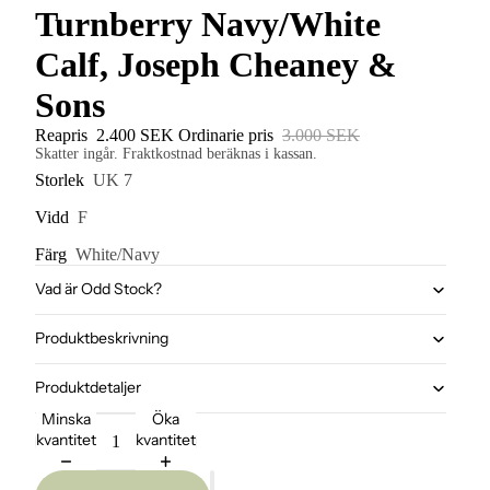
Turnberry Navy/White
Calf, Joseph Cheaney &
Sons
Reapris
2.400 SEK
Ordinarie pris
3.000 SEK
Skatter ingår. Fraktkostnad beräknas i kassan.
Storlek
UK 7
Vidd
F
Färg
White/Navy
Vad är Odd Stock?
Produktbeskrivning
Produktdetaljer
Minska
Öka
kvantitet
kvantitet