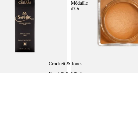
Médaille
d'Or
Crockett & Jones
Bowhill & Elliott
s - Skokräm på tub från Saphir
Crème Pommadier 1925 (100ml) S
Ludwig Reiter
Médaille d'Or
281 SEK
Saphir Medaille
Häng med på våra nyheter
Lägg till i
d'Or
Reapris
2.400 SEK
Ordinarie pris
3.000 SEK
E-post
Pantherella
Hammargruppen