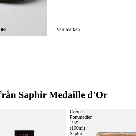
Varumärken
från Saphir Medaille d'Or
Crème
Pommadier
1925
(100ml)
Saphir