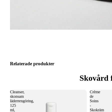
Relaterade produkter
Skovård 
Cleanser,
Crème
skonsam
de
läderrengöring,
Soins
125
-
ml,
Skokräm