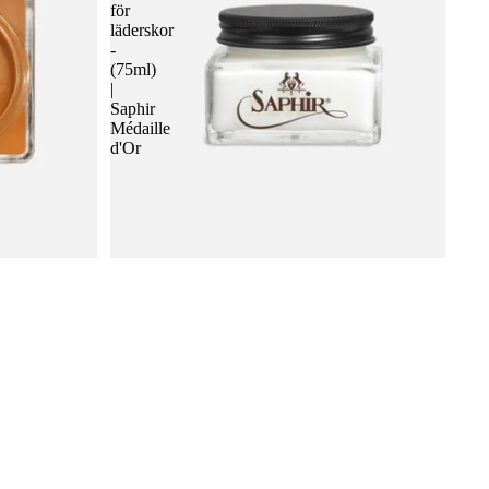
för
läderskor
-
(75ml)
|
Saphir
Médaille
d'Or
aphir
Crème Pommadier 1925 - Skokräm för
läderskor - (75ml) | Saphir Médaille d'Or
232 SEK
 varukorgen