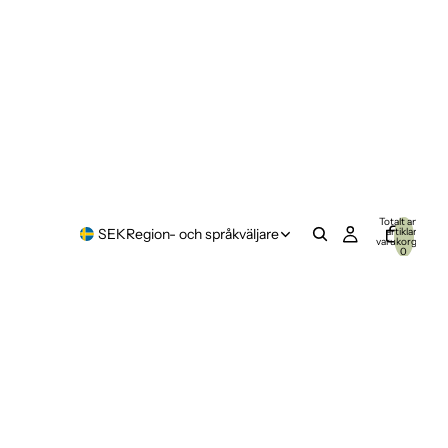
Totalt antal
artiklar i
SEK
Region- och språkväljare
varukorgen:
0