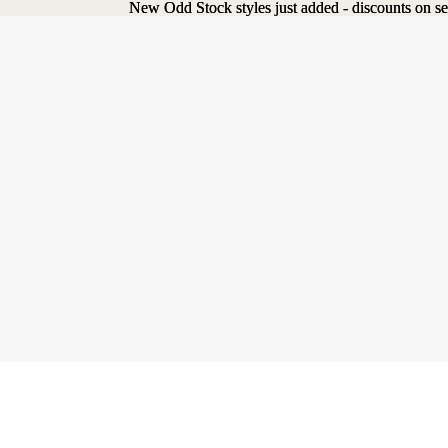
New Odd Stock styles just added - discounts on se
New Odd Stock styles just added - discounts on se