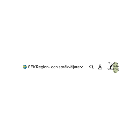
Totalt antal
artiklar i
SEK
Region- och språkväljare
varukorgen:
0