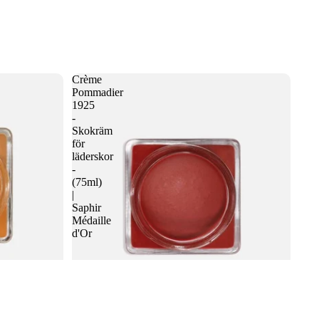
Crème
Pommadier
1925
-
Skokräm
för
läderskor
-
(75ml)
|
Saphir
Médaille
d'Or
 varukorgen
aphir
Crème Pommadier 1925 - Skokräm för