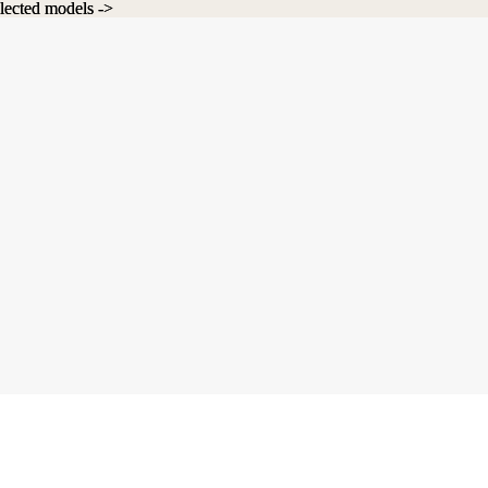
lected models ->
lected models ->