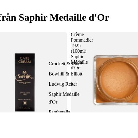
från Saphir Medaille d'Or
Crème
Pommadier
1925
(100ml)
Saphir
Médaille
Crockett & Jones
d'Or
Bowhill & Elliott
Ludwig Reiter
Saphir Medaille
d'Or
Pantherella
Hammargruppen
Lägg till i
12.100 SEK
s - Skokräm på tub från Saphir
Crème Pommadier 1925 (100ml) S