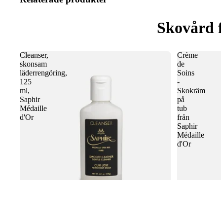
Skovård 
Cleanser,
Crème
skonsam
de
läderrengöring,
Soins
125
-
ml,
Skokräm
Saphir
på
Médaille
tub
d'Or
från
Saphir
Médaille
d'Or
Crème de Soin
Cleanser, skonsam läderrengöring, 125 ml,