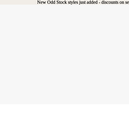
New Odd Stock styles just added - discounts on se
New Odd Stock styles just added - discounts on se