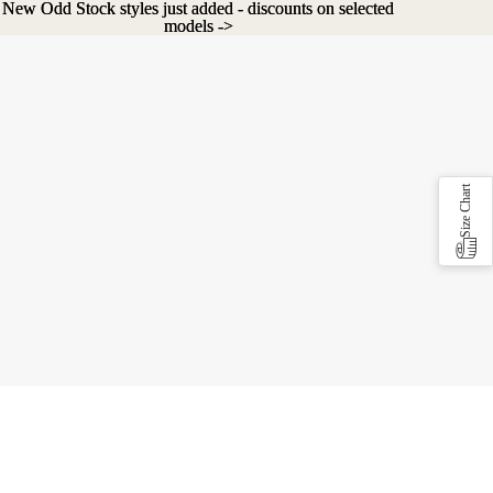
New Odd Stock styles just added - discounts on selected
New Odd Stock styles just added - discounts on selected
models ->
models ->
Size Chart