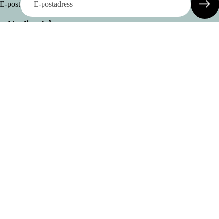
E-post
Vanliga frågor
Leveranskostnad & Leveranstid
8.200 SEK
Är några köp utan returrätt?
Prova skor hemma
Var tillverkas era produkter?
Vad är Odd Stock
Crockett
Information
& Jones
Om oss
Bowhill
Kontakt
& Elliott
Köpvillkor
Ludwig
Ångra ditt köp
Reiter
Byten och returer
Saphir