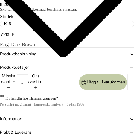
8.200 SEK
Skatter ingår. Fraktkostnad beräknas i kassan.
Storlek
Vidd
E
Färg
Dark Brown
Produktbeskrivning
Produktdetaljer
Minska
Öka
kvantitet
kvantitet
Lägg till i varukorgen
Varför handla hos Hammargruppen?
Personlig rådgivning · Europeiskt hantverk · Sedan 1986
Information
Frakt & Leverans