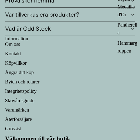
Prova skor hemma
Medaille
Var tillverkas era produkter?
d'Or
Pantherell
Vad är Odd Stock
a
Information
Hammarg
Om oss
ruppen
Kontakt
Köpvillkor
Ångra ditt köp
Byten och returer
Integritetspolicy
Skovårdsguide
Varumärken
Återförsäljare
Grossist
Välkommen till vår butik