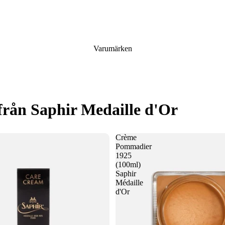
Varumärken
från Saphir Medaille d'Or
Crème
Pommadier
1925
(100ml)
Saphir
Médaille
d'Or