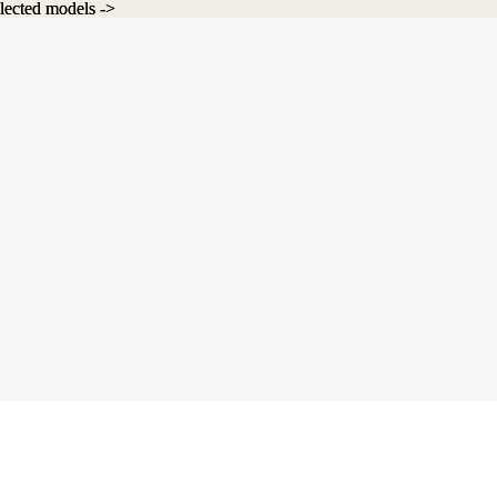
lected models ->
lected models ->