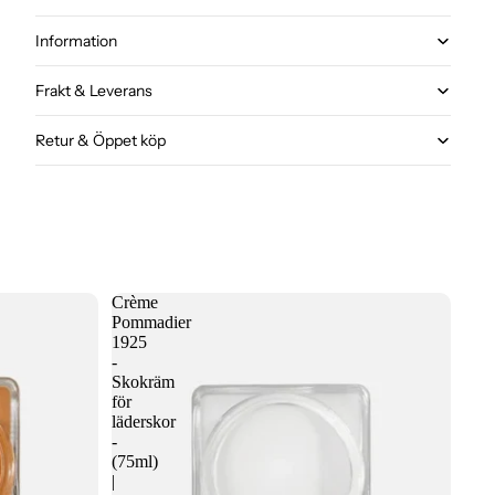
Information
Frakt & Leverans
Retur & Öppet köp
Crème
Pommadier
1925
-
Skokräm
för
läderskor
-
(75ml)
|