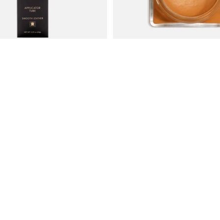
Lägg till i
224 SEK
Crème Pommadier 1925 (100ml) S
s - Skokräm på tub från Saphir
Médaille d'Or
281 SEK
Crockett & Jones
Häng med på våra nyheter
Bowhill & Elliott
E-post
Ludwig Reiter
Saphir Medaille
d'Or
Pantherella
Hammargruppen