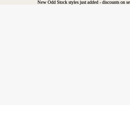
New Odd Stock styles just added - discounts on se
New Odd Stock styles just added - discounts on se