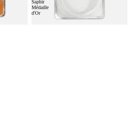
Saphir
Médaille
d'Or
 varukorgen
aphir
Crème Pommadier 1925 - Skokräm för
läderskor - (75ml) | Saphir Médaille d'Or
232 SEK