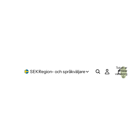
Totalt antal
artiklar i
SEK
Region- och språkväljare
varukorgen:
0