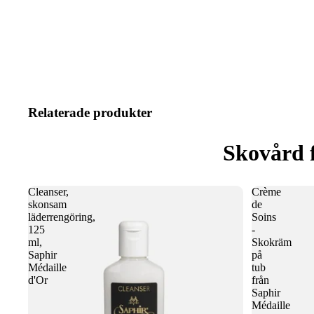
Relaterade produkter
Skovård 
Cleanser,
Crème
skonsam
de
läderrengöring,
Soins
125
-
ml,
Skokräm
Saphir
på
Médaille
tub
d'Or
från
Saphir
Médaille