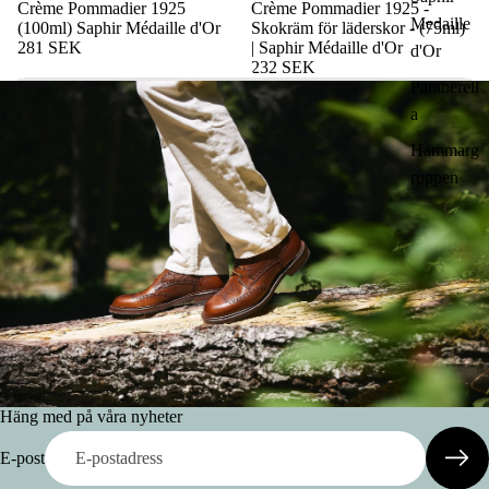
Crème Pommadier 1925
Crème Pommadier 1925 -
Medaille
(100ml) Saphir Médaille d'Or
Skokräm för läderskor - (75ml)
281 SEK
| Saphir Médaille d'Or
d'Or
232 SEK
Pantherell
a
Hammarg
ruppen
Häng med på våra nyheter
E-post