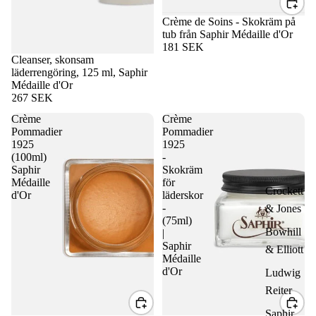
Crème de Soins - Skokräm på
tub från Saphir Médaille d'Or
181 SEK
Cleanser, skonsam
läderrengöring, 125 ml, Saphir
Médaille d'Or
267 SEK
Crème
Crème
Pommadier
Pommadier
1925
1925
(100ml)
-
Saphir
Skokräm
Médaille
för
Crockett
d'Or
läderskor
-
& Jones
(75ml)
Bowhill
|
Saphir
& Elliott
Médaille
d'Or
Ludwig
Reiter
Saphir