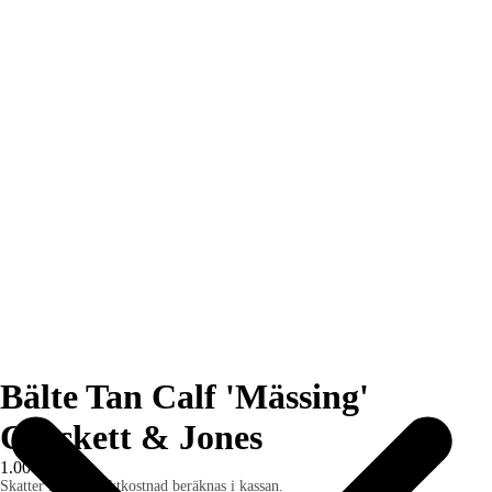
Bälte Tan Calf 'Mässing'
Crockett & Jones
1.000 SEK
Skatter ingår. Fraktkostnad beräknas i kassan.