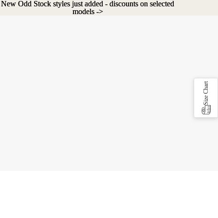
New Odd Stock styles just added - discounts on selected
New Odd Stock styles just added - discounts on selected
models ->
models ->
Size Chart