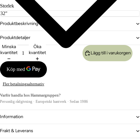
Storlek
Produktbeskrivning
Produktdetaljer
Minska
Öka
kvantitet
kvantitet
Lägg till i varukorgen
Fler betalningsalternativ
Varför handla hos Hammargruppen?
Personlig rådgivning · Europeiskt hantverk · Sedan 1986
Information
Frakt & Leverans